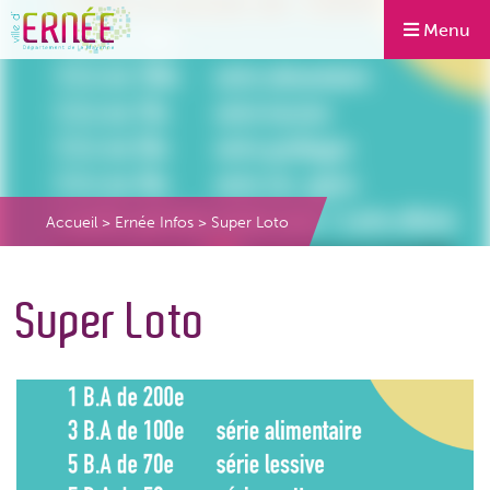
Menu
Accueil
>
Ernée Infos
>
Super Loto
Super Loto