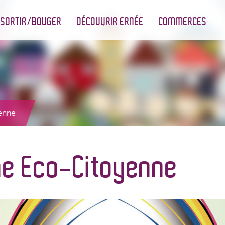
SORTIR/BOUGER
DÉCOUVRIR ERNÉE
COMMERCES
nt
Les infrastructures sportives
Associations et Jumelage
Réserve Naturelle Régionale des Bizeuls
Commerçants & Artisans
enne
e Eco-Citoyenne