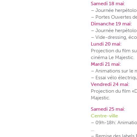
Samedi 18 mai:
– Journée herpétolog
– Portes Ouvertes de
Dimanche 19 mai:
– Journée herpétolo
– Vide-dressing, éco
Lundi 20 mai:
Projection du film su
cinéma Le Majestic.
Mardi 21 mai:
– Animations sur le
– Essai vélo électriq
Vendredi 24 mai:
Projection du film «
Majestic.
Samedi 25 mai:
Centre-ville
– 09h-18h: Animations
…
– Remise des labels E