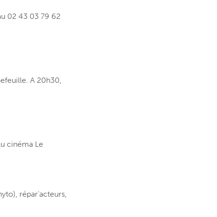
au 02 43 03 79 62
hefeuille. A 20h30,
Au cinéma Le
hyto), répar’acteurs,