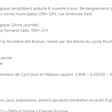
ique (amphibien) gratuite & ouverte à tous. Renseignements 
s serres municipales (09h-12h), rue Ambroise Paré.
gique (2ème journée)
le Fernand Vadis, 09H-17H.
r la Tourbière des Bizeuls, réalisé par des élèves du Lycée Roc
 marché
ue
Demain» de Cyril Dion et Mélanie Laurent. 3,90€ – à 20h30 – 
, jeux, expositions, ateliers (produits d’entretien et jardin 0 p
co-Défis et famille à Energie Positive