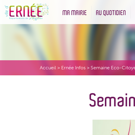
MA MAIRIE
AU QUOTIDIEN
Démarches administratives
Urbanisme et Environneme
Accueil
>
Ernée Infos
>
Semaine Eco-Citoy
Semain