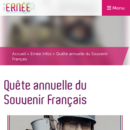
Menu
Accueil
>
Ernée Infos
>
Quête annuelle du Souvenir
Français
Quête annuelle du
Souvenir Français