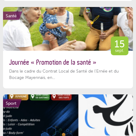
Santé
15
sept.
Journée « Promotion de la santé »
Dans le cadre du Contrat Local de Santé de l’Ernée et du
Bocage Mayennais, en...
Sport