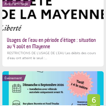
Avis d'affichage
Usages de l’eau en période d’étiage : situation
au 4 août en Mayenne
RESTRICTIONS DE L’USAGE DE L’EAU Les débits des cours
d'eau ont atteint le seuil :...
Événement
6
sept.