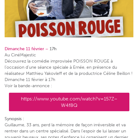
Dimanche 11 février –
17h
Au CinéMajestic
Découvrez la comédie improvisée POISSON ROUGE à
l’occasion d’une séance spéciale à Ernée, en présence du
réalisateur Matthieu Yakovleff et de la productrice Céline Beillon !
Dimanche 11 février à 17h
Voir la bande-annonce :
https://www.youtube.com/watch?v=157Z–
W4f8Q
Synopsis :
Guillaume, 33 ans, perd la mémoire de façon irréversible et va
rentrer dans un centre spécialisé. Dans l’espoir de lui laisser un
souvenir heureux, ses potes d’enfance lui organisent un dernier