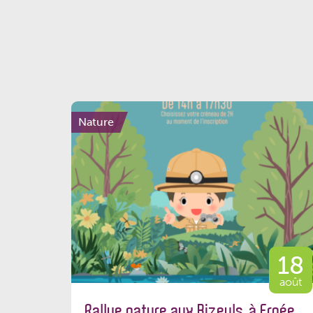
Nature
18
août
Rallye nature aux Bizeuls, à Ernée