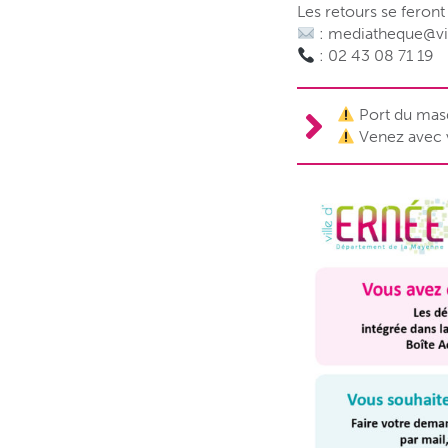
Les retours se feront 
: mediatheque@vil
: 02 43 08 71 19
Port du masq
Venez avec v