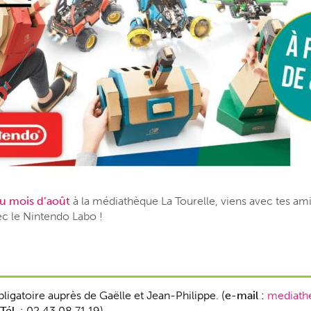
u mois d’août
à la médiathèque La Tourelle, viens avec tes ami
ec le Nintendo Labo !
bligatoire auprès de Gaëlle et Jean-Philippe. (
e-mail :
mediath
Tél. :
02 43 08 71 19)