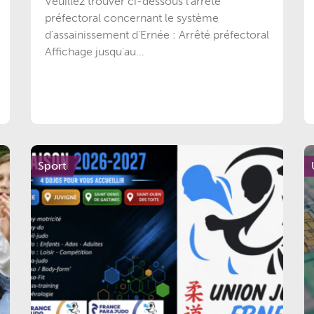
Veuillez trouver ci-dessous l’arrêté
préfectoral concernant le système
d'assainissement d'Ernée : Arrêté préfectoral
Affichage jusqu'au...
Sport