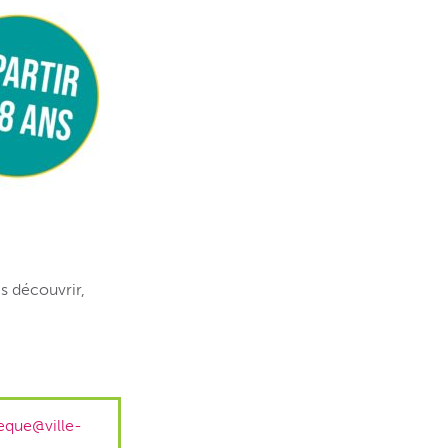
s découvrir,
eque@ville-