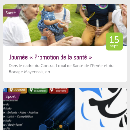
Santé
15
sept.
Journée « Promotion de la santé »
Dans le cadre du Contrat Local de Santé de l’Ernée et du
Bocage Mayennais, en...
Sport