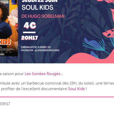
a saison pour
Les Soirées Rouges…
bule avec un barbecue convivial dès 19h, du soleil, une terras
 profiter de l’excellent documentaire
Soul Kids
!
 20h17