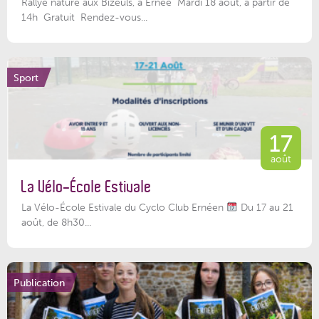
Rallye nature aux Bizeuls, à Ernée Mardi 18 août, à partir de
14h Gratuit Rendez-vous...
Sport
17
août
La Vélo-École Estivale
La Vélo-École Estivale du Cyclo Club Ernéen
Du 17 au 21
août, de 8h30...
Publication