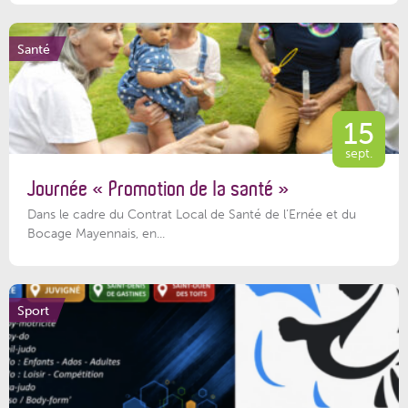
Santé
15
sept.
Journée « Promotion de la santé »
Dans le cadre du Contrat Local de Santé de l’Ernée et du
Bocage Mayennais, en...
Sport