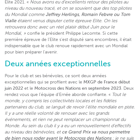
Elite 2021. «
Nous avons eu d’excellents retour des pilotes au
niveau du nouveau tracé, et on se souvient que des top pilotes
du Mondial comme
Jeffrey Herlings, Romain Febvre ou Tom
Vialle
étaient venus disputer cette épreuve Elite. On les
retrouvera donc avec un réel plaisir début Juin pour le
Mondial, »
confie le président Philippe Lecomte. Si cette
première épreuve de l’Elite s’est disputé sans encombres, il était
indispensable que le club renoue rapidement avec un Mondial
pour bien préparer l’avenir.
Deux années exceptionnelles
Pour le club et ses bénévoles, ce sont deux années
exceptionnelles qui se profilent avec le
MXGP de France début
juin 2022
et le
Motocross des Nations en septembre 2023
. Deux
rendez vous que l’équipe d’Ernée aborde confiante. «
Tout le
monde, y compris les collectivités locales et les fidèles
partenaires du club, se languit de revoir l’élite mondiale en piste.
Il y a une réelle volonté de renouer avec les grands
événements, et rien ne peut remplacer un championnat du
Monde. Au sein du club il y a eu un renouvellement d’effectifs
au niveau des bénévoles, et
ce Grand Prix va nous permettre
de bien nous roder avant le Motocross des Nations
; je ne suis