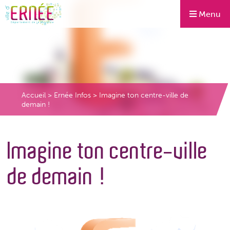
Menu
Accueil
>
Ernée Infos
>
Imagine ton centre-ville de
demain !
Imagine ton centre-ville
de demain !