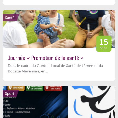
Santé
15
sept.
Journée « Promotion de la santé »
Dans le cadre du Contrat Local de Santé de l’Ernée et du
Bocage Mayennais, en...
Sport