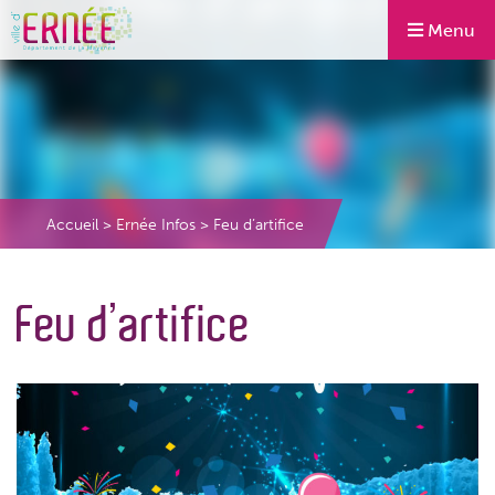
Menu
Accueil
>
Ernée Infos
>
Feu d’artifice
Feu d’artifice