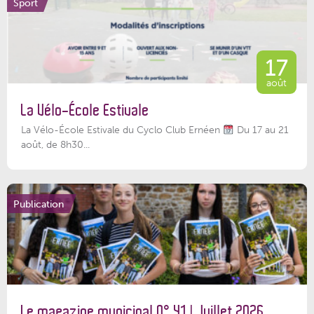
Sport
17
août
La Vélo-École Estivale
La Vélo-École Estivale du Cyclo Club Ernéen
Du 17 au 21
août, de 8h30...
Publication
Le magazine municipal N° 41 | Juillet 2026