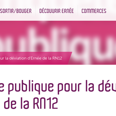
SORTIR/BOUGER
DÉCOUVRIR ERNÉE
COMMERCES
nt
Les infrastructures sportives
Associations et Jumelage
Réserve Naturelle Régionale des Bizeuls
Commerçants & Artisans
r la déviation d’Ernée de la RN12
 publique pour la dé
 de la RN12