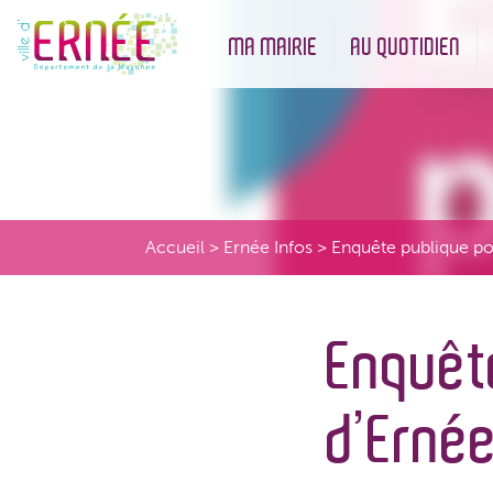
MA MAIRIE
AU QUOTIDIEN
Démarches administratives
Urbanisme et Environneme
Accueil
>
Ernée Infos
>
Enquête publique pou
Enquête
d’Ernée