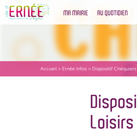
MA MAIRIE
AU QUOTIDIEN
Démarches administratives
Urbanisme et Environneme
Accueil
>
Ernée Infos
>
Dispositif Chéquiers
Disposi
Loisirs