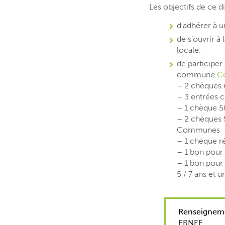
Les objectifs de ce d
d’adhérer à u
de s’ouvrir à
locale.
de participer
commune.
Co
– 2 chèques r
– 3 entrées 
– 1 chèque 5
– 2 chèques 
Communes
– 1 chèque r
– 1 bon pour 
– 1 bon pour 
5 / 7 ans et 
Renseigneme
ERNEE