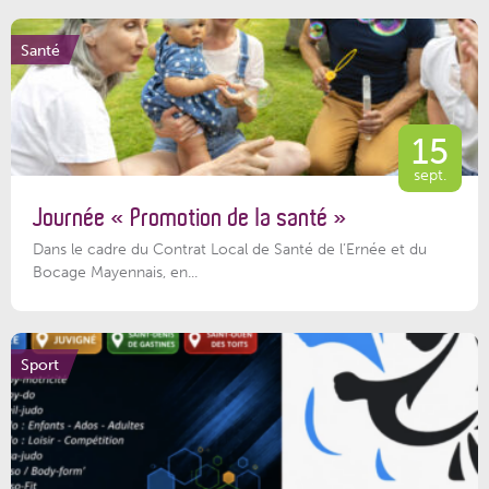
Santé
15
sept.
Journée « Promotion de la santé »
Dans le cadre du Contrat Local de Santé de l’Ernée et du
Bocage Mayennais, en...
Sport