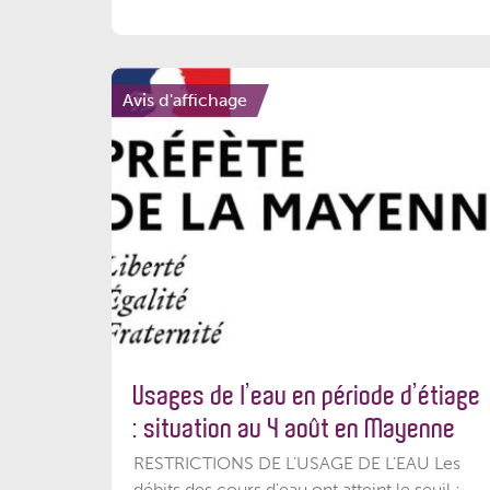
Avis d'affichage
Usages de l’eau en période d’étiage
: situation au 4 août en Mayenne
RESTRICTIONS DE L’USAGE DE L’EAU Les
débits des cours d'eau ont atteint le seuil :...