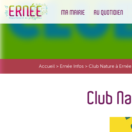
MA MAIRIE
AU QUOTIDIEN
Démarches administratives
Urbanisme et Environneme
Accueil
>
Ernée Infos
>
Club Nature à Ernée 
Club Na