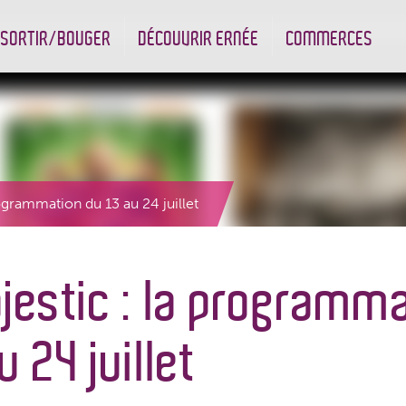
SORTIR/BOUGER
DÉCOUVRIR ERNÉE
COMMERCES
nt
Les infrastructures sportives
Associations et Jumelage
Réserve Naturelle Régionale des Bizeuls
Commerçants & Artisans
ogrammation du 13 au 24 juillet
jestic : la programm
u 24 juillet