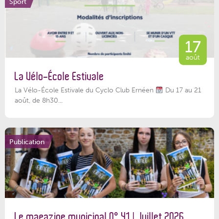
Sport
17
août
La Vélo-École Estivale
La Vélo-École Estivale du Cyclo Club Ernéen
Du 17 au 21
août, de 8h30...
Publication
Le magazine municipal N° 41 | Juillet 2026