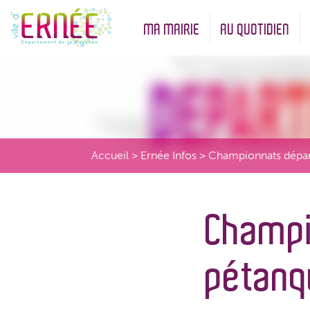
MA MAIRIE
AU QUOTIDIEN
Démarches administratives
Urbanisme et Environneme
Accueil
>
Ernée Infos
>
Championnats dépa
Champi
pétanq