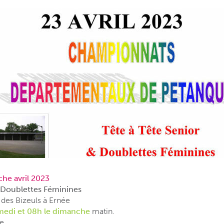
he avril 2023
Doublettes Féminines
 des Bizeuls à Ernée
medi et 08h le dimanche
matin.
ce