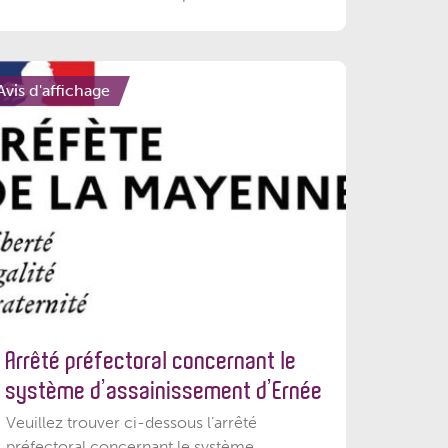
Avis d'affichage
Arrêté préfectoral concernant le
système d’assainissement d’Ernée
Veuillez trouver ci-dessous l’arrêté
préfectoral concernant le système