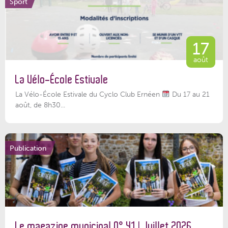
Sport
17
août
La Vélo-École Estivale
La Vélo-École Estivale du Cyclo Club Ernéen
Du 17 au 21
août, de 8h30...
Publication
Le magazine municipal N° 41 | Juillet 2026