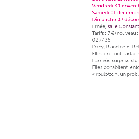
Vendredi 30 novem
Samedi 01 décembr
Dimanche 02 décem
Ernée,
salle Consta
Tarifs :
7 € (nouveau : 
02 77 35.
Dany, Blandine et Bet
Elles ont tout parta
L’arrivée surprise d’
Elles cohabitent, ent
« roulotte », un prob