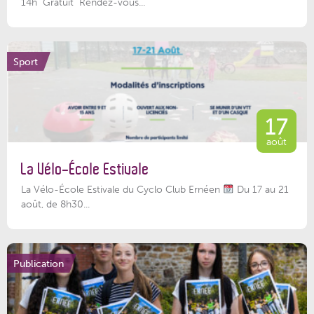
14h Gratuit Rendez-vous...
Sport
17
août
La Vélo-École Estivale
La Vélo-École Estivale du Cyclo Club Ernéen
Du 17 au 21
août, de 8h30...
Publication