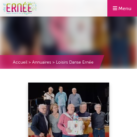
Menu
Accueil
>
Annuaires
>
Loisirs Danse Ernée