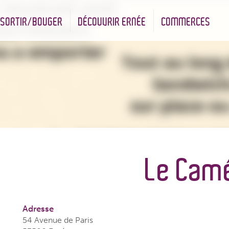
SORTIR/BOUGER
DÉCOUVRIR ERNÉE
COMMERCES
nt
Les infrastructures sportives
Associations et Jumelage
Réserve Naturelle Régionale des Bizeuls
Commerçants & Artisans
Le Cam
Adresse
54 Avenue de Paris