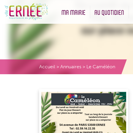
MA MAIRIE
AU QUOTIDIEN
Démarches administratives
Urbanisme et Environneme
Accueil
>
Annuaires
>
Le Caméléon