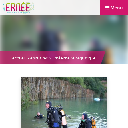
Menu
Accueil
>
Annuaires
>
Ernéenne Subaquatique