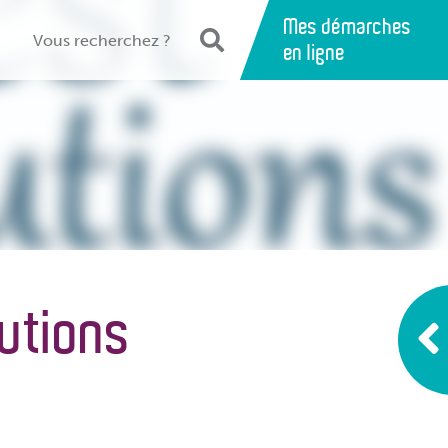
Mes démarches
en ligne
utions