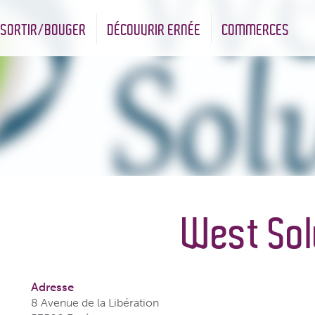
SORTIR/BOUGER
DÉCOUVRIR ERNÉE
COMMERCES
nt
Les infrastructures sportives
Associations et Jumelage
Réserve Naturelle Régionale des Bizeuls
Commerçants & Artisans
West Sol
Adresse
8 Avenue de la Libération