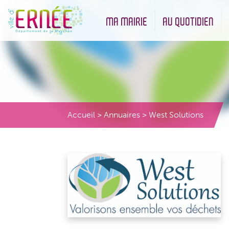
MA MAIRIE
AU QUOTIDIEN
Démarches administratives
Urbanisme et Environneme
Accueil
>
Annuaires
>
West Solutions