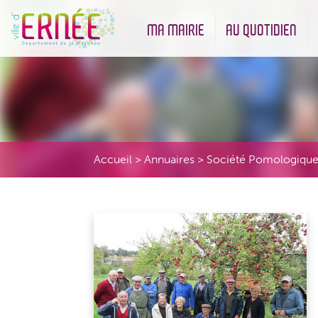
MA MAIRIE
AU QUOTIDIEN
Démarches administratives
Urbanisme et Environneme
Accueil
>
Annuaires
>
Société Pomologiqu