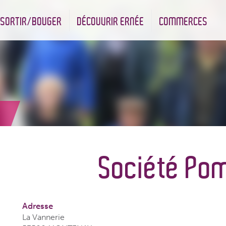
SORTIR/BOUGER
DÉCOUVRIR ERNÉE
COMMERCES
nt
Les infrastructures sportives
Associations et Jumelage
Réserve Naturelle Régionale des Bizeuls
Commerçants & Artisans
e
Société Po
Adresse
La Vannerie