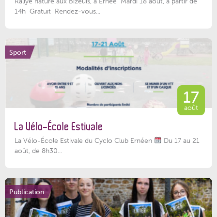
Rallye nature aux Bizeuls, à Ernée Mardi 18 août, à partir de
14h Gratuit Rendez-vous...
Sport
17
août
La Vélo-École Estivale
La Vélo-École Estivale du Cyclo Club Ernéen
Du 17 au 21
août, de 8h30...
Publication