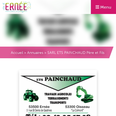
Menu
Accueil
>
Annuaires
>
SARL ETS PAINCHAUD Père et Fils