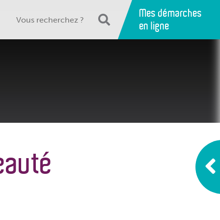
Mes démarches
en ligne
eauté