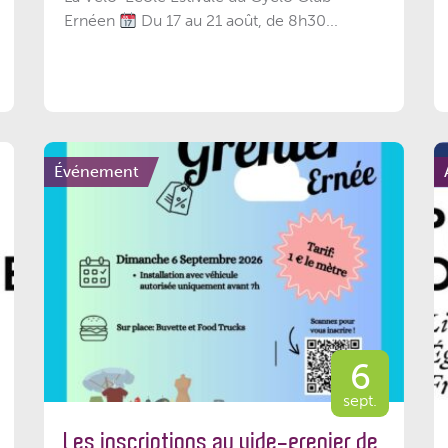
Ernéen
Du 17 au 21 août, de 8h30...
Événement
6
sept.
Les inscriptions au vide-grenier de