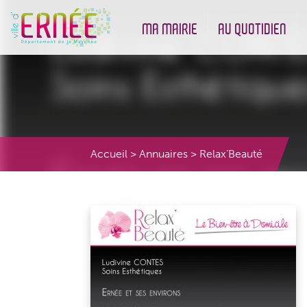
MA MAIRIE
AU QUOTIDIEN
Démarches administratives
Urbanisme et Environneme
Accueil
>
Annuaires
>
Relax’Beauté