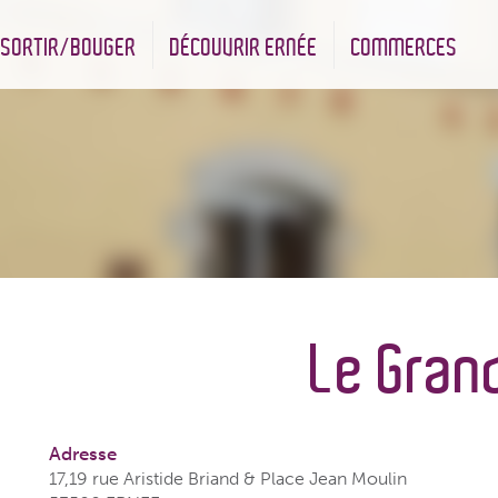
SORTIR/BOUGER
DÉCOUVRIR ERNÉE
COMMERCES
nt
Les infrastructures sportives
Associations et Jumelage
Réserve Naturelle Régionale des Bizeuls
Commerçants & Artisans
Le Gran
Adresse
17,19 rue Aristide Briand & Place Jean Moulin