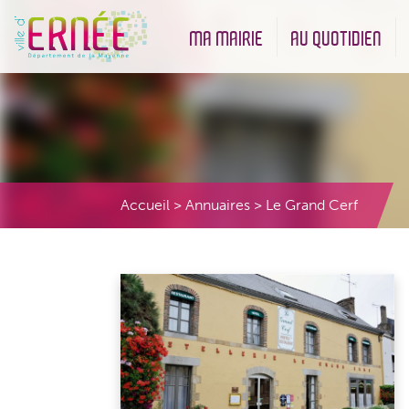
MA MAIRIE
AU QUOTIDIEN
Démarches administratives
Urbanisme et Environneme
Accueil
>
Annuaires
>
Le Grand Cerf