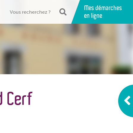
Mes démarches
en ligne
d Cerf