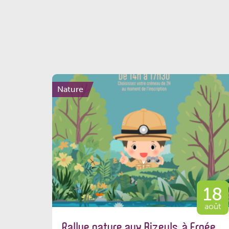
Nature
18
août
Rallye nature aux Bizeuls, à Ernée