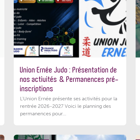
Union Ernée Judo : Présentation de
nos activités & Permanences pré-
inscriptions
L'Union Ernée présente ses activités pour la
rentrée 2026-2027 Voici le planning des
permanences pour...