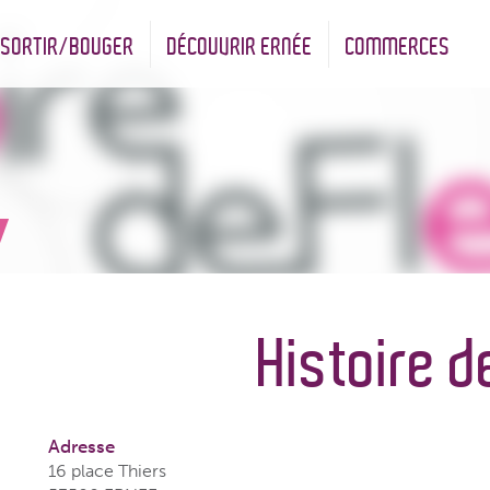
SORTIR/BOUGER
DÉCOUVRIR ERNÉE
COMMERCES
nt
Les infrastructures sportives
Associations et Jumelage
Réserve Naturelle Régionale des Bizeuls
Commerçants & Artisans
Histoire d
Adresse
16 place Thiers