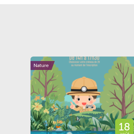
Nature
18
août