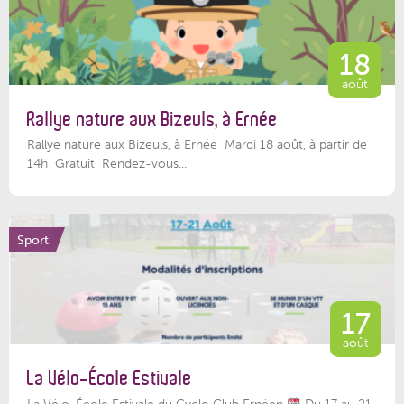
18
août
Rallye nature aux Bizeuls, à Ernée
Rallye nature aux Bizeuls, à Ernée Mardi 18 août, à partir de
14h Gratuit Rendez-vous...
Sport
17
août
La Vélo-École Estivale
La Vélo-École Estivale du Cyclo Club Ernéen
Du 17 au 21