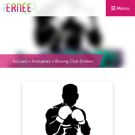
Menu
Accueil
>
Annuaires
>
Boxing Club Ernéen