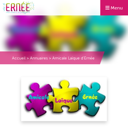
Menu
Accueil
>
Annuaires
>
Amicale Laïque d’Ernée