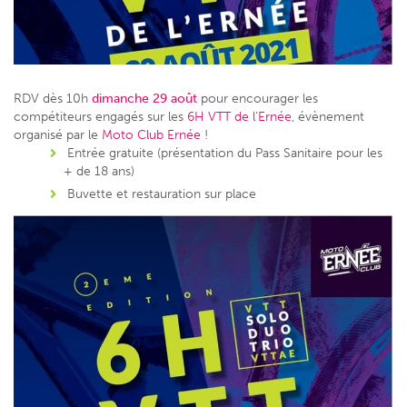
RDV dès 10h
dimanche 29 août
pour encourager les
compétiteurs engagés sur les
6H VTT de l’Ernée
, évènement
organisé par le
Moto Club Ernée
!
Entrée gratuite (présentation du Pass Sanitaire pour les
+ de 18 ans)
Buvette et restauration sur place