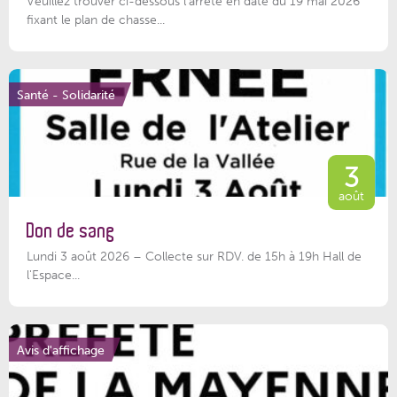
Veuillez trouver ci-dessous l’arrêté en date du 19 mai 2026
fixant le plan de chasse...
Santé - Solidarité
3
août
Don de sang
Lundi 3 août 2026 – Collecte sur RDV. de 15h à 19h Hall de
l'Espace...
Avis d'affichage