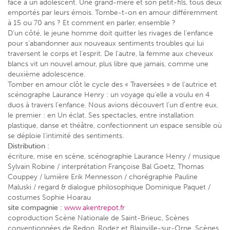
face à un adolescent. Une grand-mère et son petit-fils, tous deux
emportés par leurs émois. Tombe-t-on en amour différemment
à 15 ou 70 ans ? Et comment en parler, ensemble ?
D’un côté, le jeune homme doit quitter les rivages de l’enfance
pour s’abandonner aux nouveaux sentiments troubles qui lui
traversent le corps et l’esprit. De l’autre, la femme aux cheveux
blancs vit un nouvel amour, plus libre que jamais, comme une
deuxième adolescence.
Tomber en amour clôt le cycle des « Traversées » de l’autrice et
scénographe Laurance Henry : un voyage qu’elle a voulu en 4
duos à travers l’enfance. Nous avions découvert l’un d’entre eux,
le premier : en Un éclat. Ses spectacles, entre installation
plastique, danse et théâtre, confectionnent un espace sensible où
se déploie l’intimité des sentiments.
Distribution :
écriture, mise en scène, scénographie Laurance Henry / musique
Sylvain Robine / interprétation Françoise Bal Goetz, Thomas
Couppey / lumière Erik Mennesson / chorégraphie Pauline
Maluski / regard & dialogue philosophique Dominique Paquet /
costumes Sophie Hoarau
site compagnie :
www.akentrepot.fr
coproduction Scène Nationale de Saint-Brieuc, Scènes
conventionnées de Redon, Rodez et Blainville-sur-Orne, Scènes