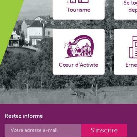
Se lo
Tourisme
dép
Cœur d’Activité
Erné
Restez informé
S'inscrire