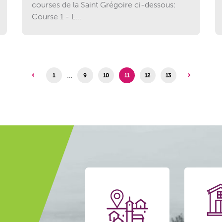
courses de la Saint Grégoire ci-dessous:
Course 1 - L...
…
1
9
10
11
12
13