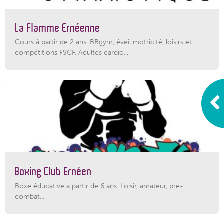
La Flamme Ernéenne
Cours à partir de 2 ans. BBgym, éveil motricité, loisirs et
compétitions FSCF. Adultes cardio...
Boxing Club Ernéen
Boxe éducative à partir de 6 ans. Loisir, amateur, pré-
combat...