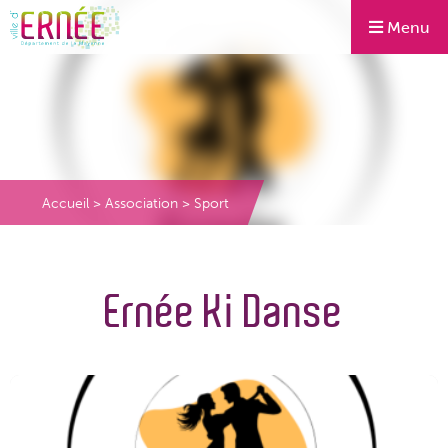
Menu
Accueil
>
Association
>
Sport
Ernée Ki Danse