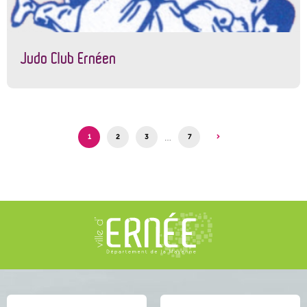
Judo Club Ernéen
…
1
2
3
7