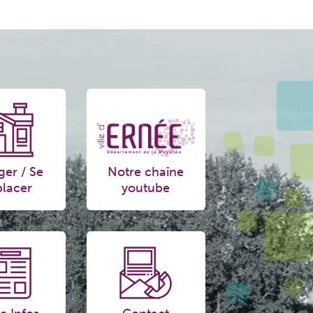
ger / Se
Notre chaîne
lacer
youtube