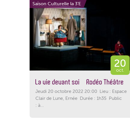
Saison Culturelle la 3'E
20
oct.
La vie devant soi – Rodéo Théâtre
Jeudi 20 octobre 2022 20:00 Lieu : Espace
Clair de Lune, Ernée Durée : 1h35 Public
: à...