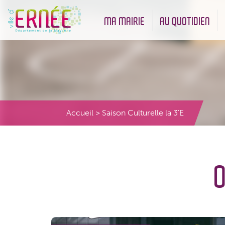
MA MAIRIE
AU QUOTIDIEN
Démarches administratives
Urbanisme et Environneme
Accueil
>
Saison Culturelle la 3'E