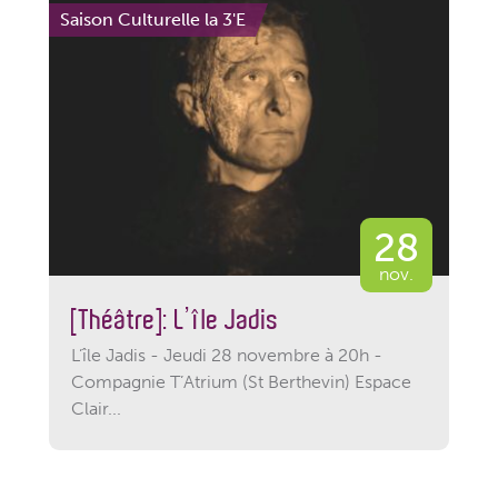
Saison Culturelle la 3'E
28
nov.
[Théâtre]: L’île Jadis –
L’île Jadis - Jeudi 28 novembre à 20h -
Compagnie T’Atrium (St Berthevin) Espace
Clair...