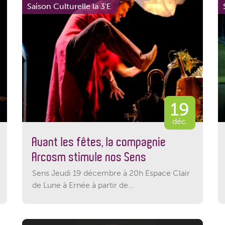
Saison Culturelle la 3'E
19
déc.
Avant les fêtes, la compagnie
Arcosm stimule nos Sens
Sens Jeudi 19 décembre à 20h Espace Clair
de Lune à Ernée à partir de...