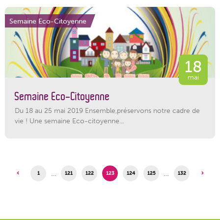
Semaine Eco-Citoyenne
18
mai
Semaine Eco-Citoyenne
Du 18 au 25 mai 2019 Ensemble,préservons notre cadre de
vie ! Une semaine Eco-citoyenne...
…
…
1
121
122
123
124
125
132