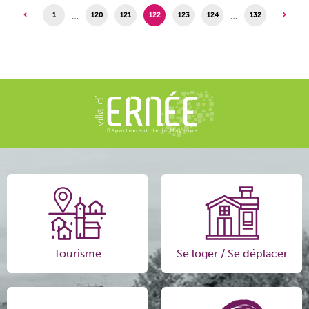
…
…
1
120
121
122
123
124
132
Tourisme
Se loger / Se déplacer