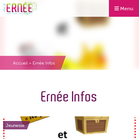
Menu
Accueil
>
Ernée Infos
Ernée Infos
Jeunesse