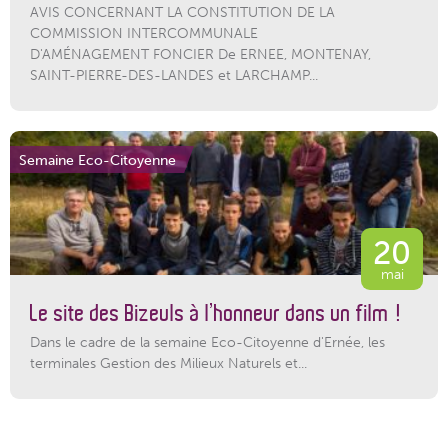
AVIS CONCERNANT LA CONSTITUTION DE LA
COMMISSION INTERCOMMUNALE
D'AMÉNAGEMENT FONCIER De ERNEE, MONTENAY,
SAINT-PIERRE-DES-LANDES et LARCHAMP...
Semaine Eco-Citoyenne
20
mai
Le site des Bizeuls à l’honneur dans un film !
Dans le cadre de la semaine Eco-Citoyenne d'Ernée, les
terminales Gestion des Milieux Naturels et...