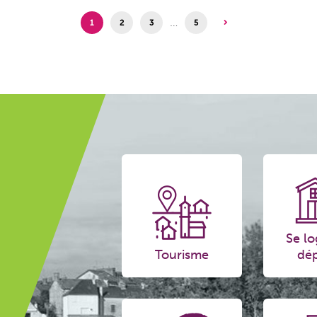
…
1
2
3
5
Se lo
Tourisme
dép