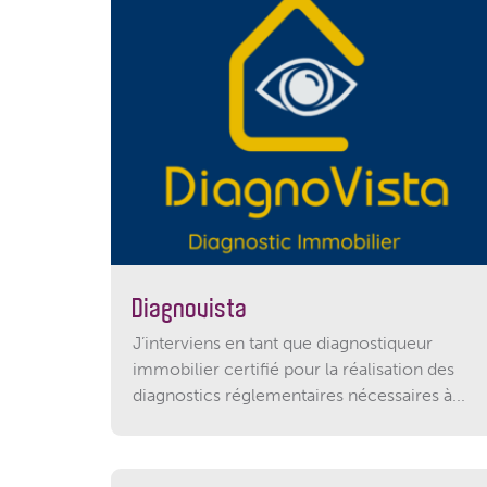
Diagnovista
J’interviens en tant que diagnostiqueur
immobilier certifié pour la réalisation des
diagnostics réglementaires nécessaires à...