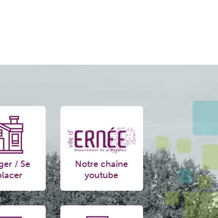
ger / Se
Notre chaîne
lacer
youtube