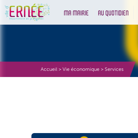
MA MAIRIE
AU QUOTIDIEN
Démarches administratives
Urbanisme et Environneme
Accueil
>
Vie économique
>
Services