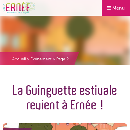
Menu
Accueil
>
Événement
>
Page 2
La Guinguette estivale
revient à Ernée !