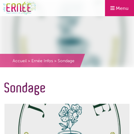
Menu
Accueil
>
Ernée Infos
>
Sondage
Sondage