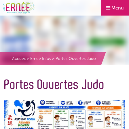
Menu
Accueil
>
Ernée Infos
>
Portes Ouvertes Judo
Portes Ouvertes Judo