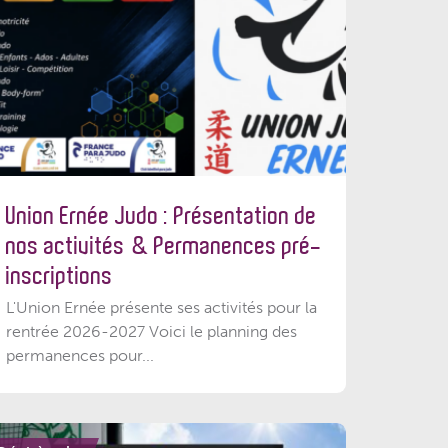
Union Ernée Judo : Présentation de
nos activités & Permanences pré-
inscriptions
L'Union Ernée présente ses activités pour la
rentrée 2026-2027 Voici le planning des
permanences pour...