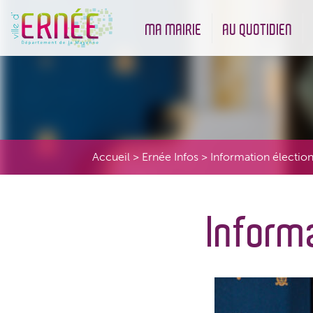
MA MAIRIE
AU QUOTIDIEN
Démarches administratives
Urbanisme et Environneme
Accueil
>
Ernée Infos
>
Information électio
Inform