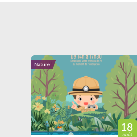
Nature
18
août